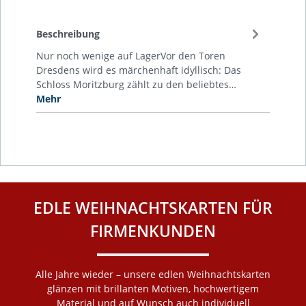
Beschreibung
Nur noch wenige auf LagerVor den Toren
Dresdens wird es märchenhaft idyllisch: Das
Schloss Moritzburg zählt zu den beliebtes…
Mehr
EDLE WEIHNACHTSKARTEN FÜR
FIRMENKUNDEN
Alle Jahre wieder – unsere edlen Weihnachtskarten
glänzen mit brillanten Motiven, hochwertigem
Material und auf Wunsch auch individuell