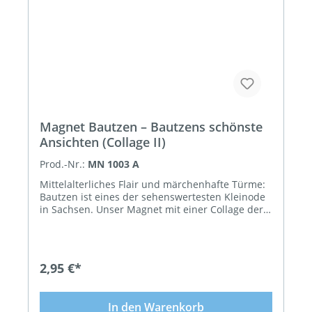
anziehender.
Magnet Bautzen – Bautzens schönste
Ansichten (Collage II)
Prod.-Nr.:
MN 1003 A
Mittelalterliches Flair und märchenhafte Türme:
Bautzen ist eines der sehenswertesten Kleinode
in Sachsen. Unser Magnet mit einer Collage der
beliebtesten Sehenswürdigkeiten ist ein
glänzender Hingucker. Eindrucksvolle
Impressionen von der „Alten Wasserkunst“ mit
der Michaeliskirche, der Altstadt mit dem
2,95 €*
historischen Rathaus, vom Reichenturm und von
der Domschatzkammer zeigen einige der
schönsten Ansichten der Spreestadt. Ob an der
In den Warenkorb
Kühlschranktür Zuhause oder an der Pinnwand