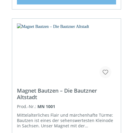
im Büro: Unser Bautzen-Magnet im Format 7,5 x
7,5 cm kommt als klassisches Souvenir überall
gut und echt sächsisch zur Geltung. Anziehendes
Souvenir mit aufwändigen Fotografien
Eindrucksvoll in Szene gesetzt wurden die
Stadtimpressionen vom Dresdener Fotografen
Dietmar Berthold. Fotografisch perfekt umgesetzt,
wirkt Bautzen mit unserem Magneten noch
anziehender.
Magnet Bautzen – Die Bautzner
Altstadt
Prod.-Nr.:
MN 1001
Mittelalterliches Flair und märchenhafte Türme:
Bautzen ist eines der sehenswertesten Kleinode
in Sachsen. Unser Magnet mit der
eindrucksvollen Altstadt-Silhouette, die die „Alte