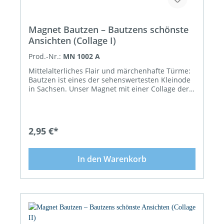
Magnet Bautzen – Bautzens schönste
Ansichten (Collage I)
Prod.-Nr.:
MN 1002 A
Mittelalterliches Flair und märchenhafte Türme:
Bautzen ist eines der sehenswertesten Kleinode
in Sachsen. Unser Magnet mit einer Collage der
beliebtesten Sehenswürdigkeiten ist ein
glänzender Hingucker. Eindrucksvolle
Impressionen von der „Alten Wasserkunst“ mit
der Michaeliskirche, der Altstadt mit dem St. Petri
2,95 €*
Dom und dem Matthiasturm zeigen einige der
schönsten Ansichten der Spreestadt. Ob an der
Kühlschranktür Zuhause oder an der Pinnwand
In den Warenkorb
im Büro: Unser Bautzen-Magnet im Format 7,5 x
7,5 cm kommt als klassisches Souvenir überall
gut und echt sächsisch zur Geltung. Anziehendes
Souvenir mit aufwändigen Fotografien
Eindrucksvoll in Szene gesetzt wurden die
Stadtimpressionen vom Dresdener Fotografen
Dietmar Berthold. Fotografisch perfekt umgesetzt,
wirkt Bautzen mit unserem Magneten noch