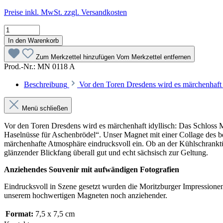
Preise inkl. MwSt. zzgl. Versandkosten
In den Warenkorb
Zum Merkzettel hinzufügen
Vom Merkzettel entfernen
Prod.-Nr.:
MN 0118 A
Beschreibung
Vor den Toren Dresdens wird es märchenhaft 
Menü schließen
Vor den Toren Dresdens wird es märchenhaft idyllisch: Das Schloss Mo
Haselnüsse für Aschenbrödel“. Unser Magnet mit einer Collage des 
märchenhafte Atmosphäre eindrucksvoll ein. Ob an der Kühlschrankt
glänzender Blickfang überall gut und echt sächsisch zur Geltung.
Anziehendes Souvenir mit aufwändigen Fotografien
Eindrucksvoll in Szene gesetzt wurden die Moritzburger Impressionen
unserem hochwertigen Magneten noch anziehender.
Format:
7,5 x 7,5 cm