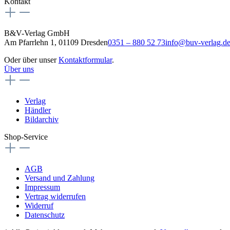
Kontakt
B&V-Verlag GmbH
Am Pfarrlehn 1, 01109 Dresden
0351 – 880 52 73
info@buv-verlag.d
Oder über unser
Kontaktformular
.
Über uns
Verlag
Händler
Bildarchiv
Shop-Service
AGB
Versand und Zahlung
Impressum
Vertrag widerrufen
Widerruf
Datenschutz