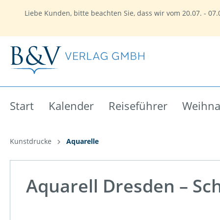
Liebe Kunden, bitte beachten Sie, dass wir vom 20.07. - 0
Start
Kalender
Reiseführer
Weihna
Kunstdrucke
Aquarelle
Zur Kategorie Weihnachtskarten
Zur Kategorie Magnete
Zur Kategorie Postkarten
Zur Kategorie Kunstdrucke
Zur Kategorie Souvenirs
Zur Kategorie Regionen
Dresden und Umgebung
Dresden
Aquarellkarten mit Umschlag
Aquarelle
Magnete
Dresden
Görlitz
Görlitz
Klappk
Kunstd
Korkun
Moritz
Aquarell Dresden – Sch
Oberlausitz
Zittaue