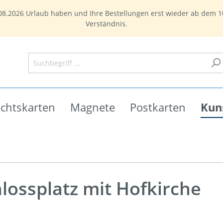
7.08.2026 Urlaub haben und Ihre Bestellungen erst wieder ab dem 1
Verständnis.
chtskarten
Magnete
Postkarten
Kun
arten mit Umschlag
rucke
tersetzer
burg
Bautzen
Bautzen
Weihnachtskarten
Aquarellkarten
Leporellos
Bautzen
lossplatz mit Hofkirche
r Gebirge